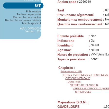
Ancien code
:
2266989
Tarif
:
0,
Présentation
Recherche par code
Prix unitaire réglementé
:
Né
Recherche par chapitre
Montant max remboursement
:
Né
Recherche sur autres critères
Téléchargement
Quantité max remboursement
:
Né
MAJ : 04/06/2026
Version : 105
Entente préalable
:
Non
Indications
:
Oui
Identifiant
:
Néant
Age maxi
:
Néant
Nature de prestation
:
VM4 Verre B,m
Type de prestation
:
Achat
Chapitres :
Arborescence LPP
TITRE 2 : ORTHESES ET PROTHESES
OPTIQUE MEDICALE
LUNETTES
VERRES DE CLASSE B
VERRES MULTIFOCAUX (HORS
SPHERIQUES
Majorations D.O.M. :
GUADELOUPE
1,3