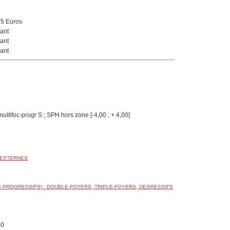
05 Euros
ant
ant
ant
ultifoc-progr S ; SPH hors zone [-4,00 ; + 4,00]
 EXTERNES
 PROGRESSIFS) : DOUBLE-FOYERS, TRIPLE-FOYERS, DEGRESSIFS
00