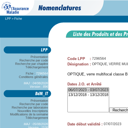
LPP
> Fiche
Présentation
Code LPP
:
7296564
Recherche par code
Recherche par chapitre
Désignation
:
OPTIQUE, VERRE MULT
Téléchargement
Fiche :
7296564
OPTIQUE, verre multifocal classe B,
Conditions générales
MAJ : 04/08/2026
Dates J.O. et Arrêté
Version : 896
Présentation
Recherche par code
Recherche par laboratoire
Nouvelles Inscriptions
Modifications de la semaine
Téléchargement
Date début validité
:
07/07/2023
MAJ : 05/08/2026
Version : 1526