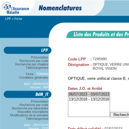
LPP
> Fiche
Présentation
Code LPP
:
7295990
Recherche par code
Recherche par chapitre
Désignation
:
OPTIQUE, VERRE UNIFO
Téléchargement
ROYAL VISION
Fiche :
7295990
Conditions générales
OPTIQUE, verre unifocal classe B, sp
MAJ : 04/08/2026
Version : 896
Dates J.O. et Arrêté
Présentation
Recherche par code
Recherche par laboratoire
Nouvelles Inscriptions
Modifications de la semaine
Téléchargement
MAJ : 29/07/2026
Version : 1525
Date début validité
:
07/07/2023