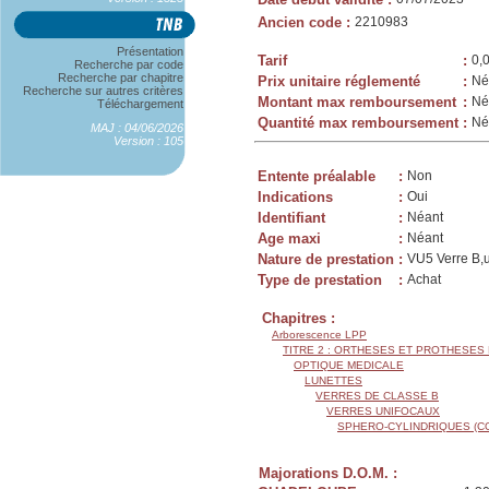
Ancien code
:
2210983
Présentation
Tarif
:
0,
Recherche par code
Recherche par chapitre
Prix unitaire réglementé
:
Né
Recherche sur autres critères
Montant max remboursement
:
Né
Téléchargement
Quantité max remboursement
:
Né
MAJ : 04/06/2026
Version : 105
Entente préalable
:
Non
Indications
:
Oui
Identifiant
:
Néant
Age maxi
:
Néant
Nature de prestation
:
VU5 Verre B,u
Type de prestation
:
Achat
Chapitres :
Arborescence LPP
TITRE 2 : ORTHESES ET PROTHESES
OPTIQUE MEDICALE
LUNETTES
VERRES DE CLASSE B
VERRES UNIFOCAUX
SPHERO-CYLINDRIQUES (C
Majorations D.O.M. :