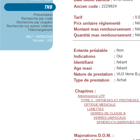
Ancien code
:
2229824
Présentation
Tarif
:
0,
Recherche par code
Recherche par chapitre
Prix unitaire réglementé
:
Né
Recherche sur autres critères
Montant max remboursement
:
Né
Téléchargement
Quantité max remboursement
:
Né
MAJ : 04/06/2026
Version : 105
Entente préalable
:
Non
Indications
:
Oui
Identifiant
:
Néant
Age maxi
:
Néant
Nature de prestation
:
VU3 Verre B,u
Type de prestation
:
Achat
Chapitres :
Arborescence LPP
TITRE 2 : ORTHESES ET PROTHESES
OPTIQUE MEDICALE
LUNETTES
VERRES DE CLASSE B
VERRES UNIFOCAUX
SPHERO-CYLINDRIQUES (C
Majorations D.O.M. :