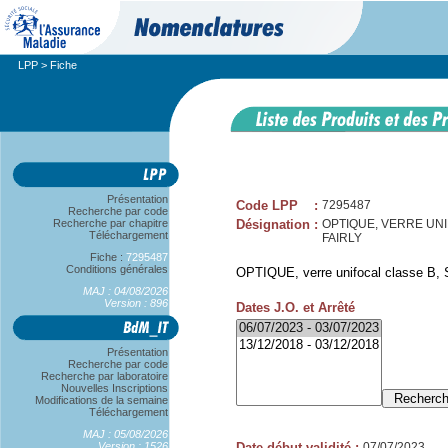
LPP
> Fiche
Présentation
Code LPP
:
7295487
Recherche par code
Recherche par chapitre
Désignation
:
OPTIQUE, VERRE UNIF
Téléchargement
FAIRLY
Fiche :
7295487
Conditions générales
OPTIQUE, verre unifocal classe B, 
MAJ : 04/08/2026
Version : 896
Dates J.O. et Arrêté
Présentation
Recherche par code
Recherche par laboratoire
Nouvelles Inscriptions
Modifications de la semaine
Téléchargement
MAJ : 05/08/2026
Version : 1526
Date début validité
:
07/07/2023