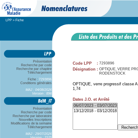
LPP
> Fiche
Présentation
Code LPP
:
7293896
Recherche par code
Recherche par chapitre
Désignation
:
OPTIQUE, VERRE PROG
Téléchargement
RODENSTOCK
Fiche :
7293896
Conditions générales
OPTIQUE, verre progressif classe A,
1,74
MAJ : 04/08/2026
Version : 896
Dates J.O. et Arrêté
Présentation
Recherche par code
Recherche par laboratoire
Nouvelles Inscriptions
Modifications de la semaine
Téléchargement
MAJ : 29/07/2026
Version : 1525