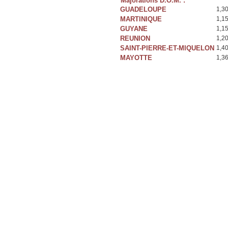
Majorations D.O.M. :
GUADELOUPE
1,3
MARTINIQUE
1,1
GUYANE
1,1
REUNION
1,2
SAINT-PIERRE-ET-MIQUELON
1,4
MAYOTTE
1,3