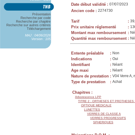
Date début validité
:
07/07/2023
Ancien code
:
2274730
Présentation
Recherche par code
Tarif
:
39
Recherche par chapitre
Recherche sur autres critères
Prix unitaire réglementé
:
13
Téléchargement
Montant max remboursement
:
Né
MAJ : 04/06/2026
Quantité max remboursement
:
Né
Version : 105
Entente préalable
:
Non
Indications
:
Oui
Identifiant
:
Néant
Age maxi
:
Néant
Nature de prestation
:
V04 Verre A, 
Type de prestation
:
Achat
Chapitres :
Arborescence LPP
TITRE 2 : ORTHESES ET PROTHESES
OPTIQUE MEDICALE
LUNETTES
VERRES DE CLASSE A
VERRES PROGRESSIFS
SPHERIQUES