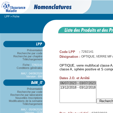
LPP
> Fiche
Présentation
Code LPP
:
7292141
Recherche par code
Recherche par chapitre
Désignation
:
OPTIQUE, VERRE MF A,
Téléchargement
Fiche :
7292141
OPTIQUE, verre multifocal classe A,
Conditions générales
classe A, sphère positive et S compr
MAJ : 04/08/2026
Version : 896
Dates J.O. et Arrêté
Présentation
Recherche par code
Recherche par laboratoire
Nouvelles Inscriptions
Modifications de la semaine
Téléchargement
MAJ : 05/08/2026
Version : 1526