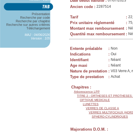
Date début validité
:
07/07/2023
Ancien code
:
2287514
Présentation
Tarif
:
22
Recherche par code
Recherche par chapitre
Prix unitaire réglementé
:
75
Recherche sur autres critères
Montant max remboursement
:
Né
Téléchargement
Quantité max remboursement
:
Né
MAJ : 04/06/2026
Version : 105
Entente préalable
:
Non
Indications
:
Oui
Identifiant
:
Néant
Age maxi
:
Néant
Nature de prestation
:
V03 Verre A, 
Type de prestation
:
Achat
Chapitres :
Arborescence LPP
TITRE 2 : ORTHESES ET PROTHESES
OPTIQUE MEDICALE
LUNETTES
VERRES DE CLASSE A
VERRES MULTIFOCAUX (HORS
SPHERO-CYLINDRIQUES
Majorations D.O.M. :