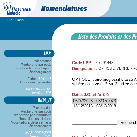
LPP
> Fiche
Présentation
Code LPP
:
7291443
Recherche par code
Recherche par chapitre
Désignation
:
OPTIQUE, VERRE PROG
Téléchargement
Fiche :
7291443
OPTIQUE, verre progressif classe A,
Conditions générales
sphère positive et S <= 2 Indice de r
MAJ : 04/08/2026
Version : 896
Dates J.O. et Arrêté
Présentation
Recherche par code
Recherche par laboratoire
Nouvelles Inscriptions
Modifications de la semaine
Téléchargement
MAJ : 29/07/2026
Version : 1525