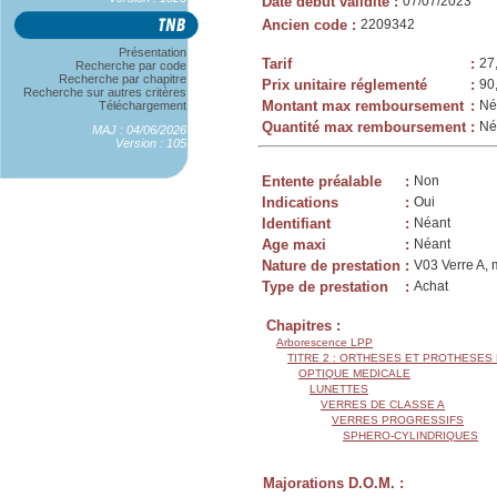
Date début validité
:
07/07/2023
Ancien code
:
2209342
Présentation
Tarif
:
27
Recherche par code
Recherche par chapitre
Prix unitaire réglementé
:
90
Recherche sur autres critères
Montant max remboursement
:
Né
Téléchargement
Quantité max remboursement
:
Né
MAJ : 04/06/2026
Version : 105
Entente préalable
:
Non
Indications
:
Oui
Identifiant
:
Néant
Age maxi
:
Néant
Nature de prestation
:
V03 Verre A, 
Type de prestation
:
Achat
Chapitres :
Arborescence LPP
TITRE 2 : ORTHESES ET PROTHESES
OPTIQUE MEDICALE
LUNETTES
VERRES DE CLASSE A
VERRES PROGRESSIFS
SPHERO-CYLINDRIQUES
Majorations D.O.M. :