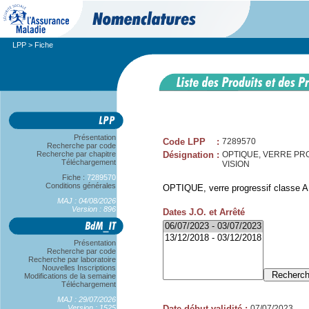
LPP
> Fiche
Présentation
Code LPP
:
7289570
Recherche par code
Recherche par chapitre
Désignation
:
OPTIQUE, VERRE PRO
Téléchargement
VISION
Fiche :
7289570
Conditions générales
OPTIQUE, verre progressif classe A,
MAJ : 04/08/2026
Version : 896
Dates J.O. et Arrêté
Présentation
Recherche par code
Recherche par laboratoire
Nouvelles Inscriptions
Modifications de la semaine
Téléchargement
MAJ : 29/07/2026
Version : 1525
Date début validité
:
07/07/2023