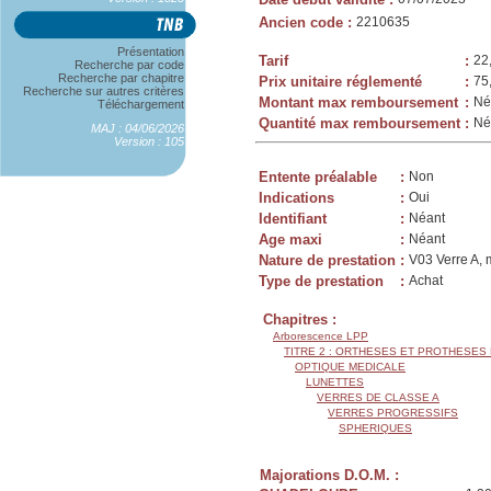
Ancien code
:
2210635
Présentation
Tarif
:
22
Recherche par code
Recherche par chapitre
Prix unitaire réglementé
:
75
Recherche sur autres critères
Montant max remboursement
:
Né
Téléchargement
Quantité max remboursement
:
Né
MAJ : 04/06/2026
Version : 105
Entente préalable
:
Non
Indications
:
Oui
Identifiant
:
Néant
Age maxi
:
Néant
Nature de prestation
:
V03 Verre A, 
Type de prestation
:
Achat
Chapitres :
Arborescence LPP
TITRE 2 : ORTHESES ET PROTHESES
OPTIQUE MEDICALE
LUNETTES
VERRES DE CLASSE A
VERRES PROGRESSIFS
SPHERIQUES
Majorations D.O.M. :