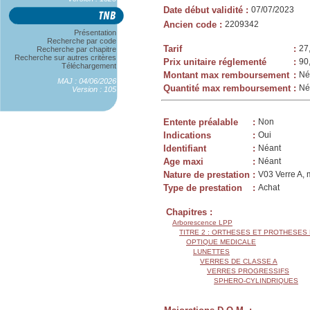
Date début validité
:
07/07/2023
Ancien code
:
2209342
Présentation
Recherche par code
Tarif
:
27
Recherche par chapitre
Recherche sur autres critères
Prix unitaire réglementé
:
90
Téléchargement
Montant max remboursement
:
Né
MAJ : 04/06/2026
Quantité max remboursement
:
Né
Version : 105
Entente préalable
:
Non
Indications
:
Oui
Identifiant
:
Néant
Age maxi
:
Néant
Nature de prestation
:
V03 Verre A, 
Type de prestation
:
Achat
Chapitres :
Arborescence LPP
TITRE 2 : ORTHESES ET PROTHESES
OPTIQUE MEDICALE
LUNETTES
VERRES DE CLASSE A
VERRES PROGRESSIFS
SPHERO-CYLINDRIQUES