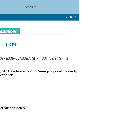
Ameli.fr
V.180301
Fiche
GRESSIF CLASSE A, SPH POSITIVE ET S <= 2
 SPH positive et S <= 2 Verre progressif classe A,
éfraction