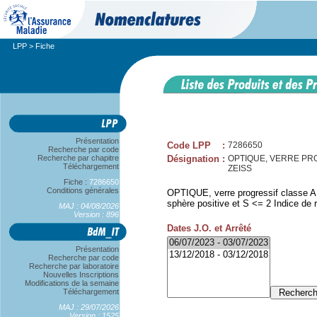
LPP
> Fiche
Présentation
Code LPP
:
7286650
Recherche par code
Recherche par chapitre
Désignation
:
OPTIQUE, VERRE PRO
Téléchargement
ZEISS
Fiche :
7286650
Conditions générales
OPTIQUE, verre progressif classe A,
sphère positive et S <= 2 Indice de r
MAJ : 04/08/2026
Version : 896
Dates J.O. et Arrêté
Présentation
Recherche par code
Recherche par laboratoire
Nouvelles Inscriptions
Modifications de la semaine
Téléchargement
MAJ : 29/07/2026
Version : 1525