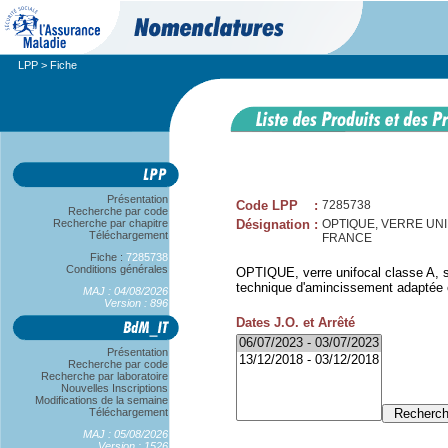
LPP
> Fiche
Présentation
Code LPP
:
7285738
Recherche par code
Recherche par chapitre
Désignation
:
OPTIQUE, VERRE UNIF
Téléchargement
FRANCE
Fiche :
7285738
Conditions générales
OPTIQUE, verre unifocal classe A, sp
technique d'amincissement adaptée est
MAJ : 04/08/2026
Version : 896
Dates J.O. et Arrêté
Présentation
Recherche par code
Recherche par laboratoire
Nouvelles Inscriptions
Modifications de la semaine
Téléchargement
MAJ : 05/08/2026
Version : 1526