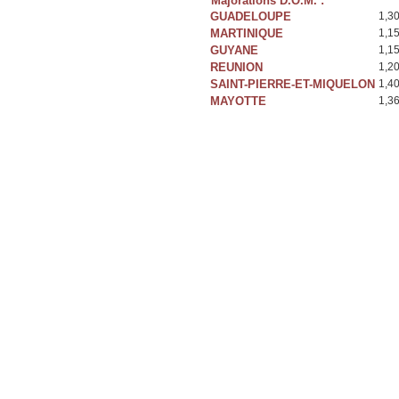
Majorations D.O.M. :
GUADELOUPE
1,3
MARTINIQUE
1,1
GUYANE
1,1
REUNION
1,2
SAINT-PIERRE-ET-MIQUELON
1,4
MAYOTTE
1,3