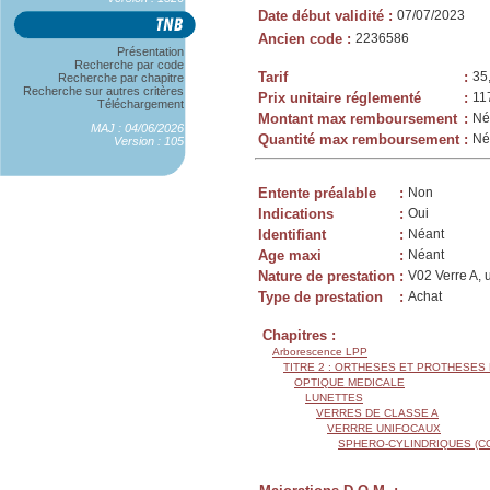
Date début validité
:
07/07/2023
Ancien code
:
2236586
Présentation
Recherche par code
Tarif
:
35
Recherche par chapitre
Recherche sur autres critères
Prix unitaire réglementé
:
11
Téléchargement
Montant max remboursement
:
Né
MAJ : 04/06/2026
Quantité max remboursement
:
Né
Version : 105
Entente préalable
:
Non
Indications
:
Oui
Identifiant
:
Néant
Age maxi
:
Néant
Nature de prestation
:
V02 Verre A, 
Type de prestation
:
Achat
Chapitres :
Arborescence LPP
TITRE 2 : ORTHESES ET PROTHESES
OPTIQUE MEDICALE
LUNETTES
VERRES DE CLASSE A
VERRRE UNIFOCAUX
SPHERO-CYLINDRIQUES (C