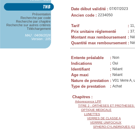
Date début validité
:
07/07/2023
Présentation
Ancien code
:
2234050
Recherche par code
Recherche par chapitre
Recherche sur autres critères
Tarif
:
11
Téléchargement
Prix unitaire réglementé
:
37
MAJ : 04/06/2026
Montant max remboursement
:
Né
Version : 105
Quantité max remboursement
:
Né
Entente préalable
:
Non
Indications
:
Oui
Identifiant
:
Néant
Age maxi
:
Néant
Nature de prestation
:
V01 Verre A, 
Type de prestation
:
Achat
Chapitres :
Arborescence LPP
TITRE 2 : ORTHESES ET PROTHESES
OPTIQUE MEDICALE
LUNETTES
VERRES DE CLASSE A
VERRRE UNIFOCAUX
SPHERO-CYLINDRIQUES (C