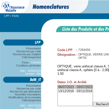
LPP
> Fiche
Présentation
Code LPP
:
7284450
Recherche par code
Recherche par chapitre
Désignation
:
OPTIQUE, VERRE UNIFOC
Téléchargement
OPTIC
Fiche :
7284450
Conditions générales
OPTIQUE, verre unifocal classe A, SP
unifocal classe A, sphère [0 à - 2,00]
MAJ : 04/08/2026
1,50
Version : 896
Dates J.O. et Arrêté
Présentation
Recherche par code
Recherche par laboratoire
Nouvelles Inscriptions
Modifications de la semaine
Téléchargement
MAJ : 29/07/2026
Version : 1525