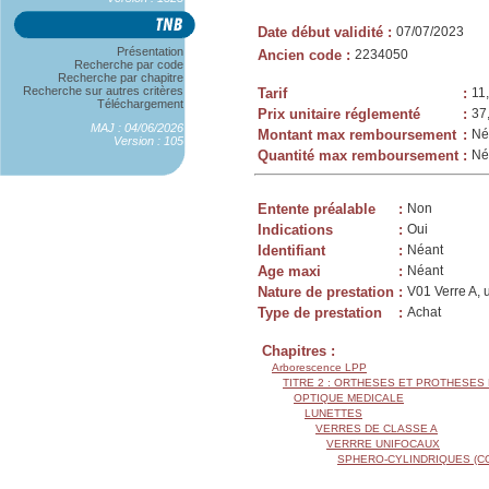
Date début validité
:
07/07/2023
Présentation
Ancien code
:
2234050
Recherche par code
Recherche par chapitre
Recherche sur autres critères
Tarif
:
11
Téléchargement
Prix unitaire réglementé
:
37
MAJ : 04/06/2026
Montant max remboursement
:
Né
Version : 105
Quantité max remboursement
:
Né
Entente préalable
:
Non
Indications
:
Oui
Identifiant
:
Néant
Age maxi
:
Néant
Nature de prestation
:
V01 Verre A, 
Type de prestation
:
Achat
Chapitres :
Arborescence LPP
TITRE 2 : ORTHESES ET PROTHESES
OPTIQUE MEDICALE
LUNETTES
VERRES DE CLASSE A
VERRRE UNIFOCAUX
SPHERO-CYLINDRIQUES (C