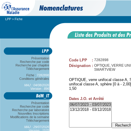
LPP
> Fiche
Présentation
Code LPP
:
7282898
Recherche par code
Recherche par chapitre
Désignation
:
OPTIQUE, VERRE UNIFOC
Téléchargement
SMARTVIEW
Fiche :
7282898
Conditions générales
OPTIQUE, verre unifocal classe A, SP
unifocal classe A, sphère [0 à - 2,00]
MAJ : 04/08/2026
1,50
Version : 896
Dates J.O. et Arrêté
Présentation
Recherche par code
Recherche par laboratoire
Nouvelles Inscriptions
Modifications de la semaine
Téléchargement
MAJ : 29/07/2026
Version : 1525