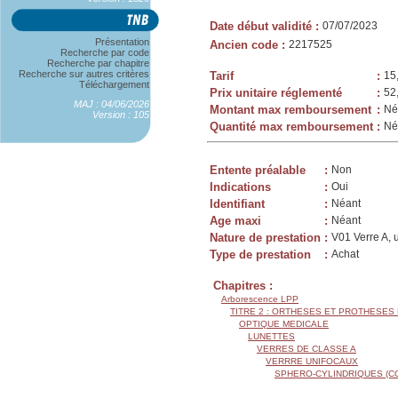
Date début validité
:
07/07/2023
Présentation
Ancien code
:
2217525
Recherche par code
Recherche par chapitre
Recherche sur autres critères
Tarif
:
15
Téléchargement
Prix unitaire réglementé
:
52
MAJ : 04/06/2026
Montant max remboursement
:
Né
Version : 105
Quantité max remboursement
:
Né
Entente préalable
:
Non
Indications
:
Oui
Identifiant
:
Néant
Age maxi
:
Néant
Nature de prestation
:
V01 Verre A, 
Type de prestation
:
Achat
Chapitres :
Arborescence LPP
TITRE 2 : ORTHESES ET PROTHESES
OPTIQUE MEDICALE
LUNETTES
VERRES DE CLASSE A
VERRRE UNIFOCAUX
SPHERO-CYLINDRIQUES (C