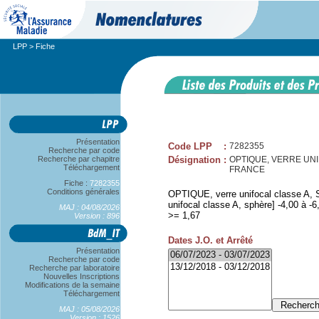
LPP
> Fiche
Présentation
Code LPP
:
7282355
Recherche par code
Recherche par chapitre
Désignation
:
OPTIQUE, VERRE UNIFO
Téléchargement
FRANCE
Fiche :
7282355
Conditions générales
OPTIQUE, verre unifocal classe A, SP
unifocal classe A, sphère] -4,00 à -6,
MAJ : 04/08/2026
>= 1,67
Version : 896
Dates J.O. et Arrêté
Présentation
Recherche par code
Recherche par laboratoire
Nouvelles Inscriptions
Modifications de la semaine
Téléchargement
MAJ : 05/08/2026
Version : 1526