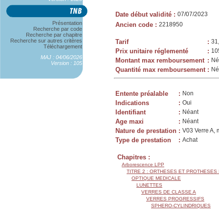
Date début validité
:
07/07/2023
Présentation
Ancien code
:
2218950
Recherche par code
Recherche par chapitre
Recherche sur autres critères
Tarif
:
31
Téléchargement
Prix unitaire réglementé
:
10
MAJ : 04/06/2026
Montant max remboursement
:
Né
Version : 105
Quantité max remboursement
:
Né
Entente préalable
:
Non
Indications
:
Oui
Identifiant
:
Néant
Age maxi
:
Néant
Nature de prestation
:
V03 Verre A, 
Type de prestation
:
Achat
Chapitres :
Arborescence LPP
TITRE 2 : ORTHESES ET PROTHESES
OPTIQUE MEDICALE
LUNETTES
VERRES DE CLASSE A
VERRES PROGRESSIFS
SPHERO-CYLINDRIQUES