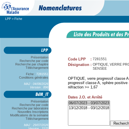
LPP
> Fiche
Présentation
Code LPP
:
7281551
Recherche par code
Recherche par chapitre
Désignation
:
OPTIQUE, VERRE PROG
Téléchargement
SENSEE
Fiche :
7281551
Conditions générales
OPTIQUE, verre progressif classe A,
progressif classe A, sphère positive
MAJ : 04/08/2026
réfraction >= 1,67
Version : 896
Dates J.O. et Arrêté
Présentation
Recherche par code
Recherche par laboratoire
Nouvelles Inscriptions
Modifications de la semaine
Téléchargement
MAJ : 29/07/2026
Version : 1525