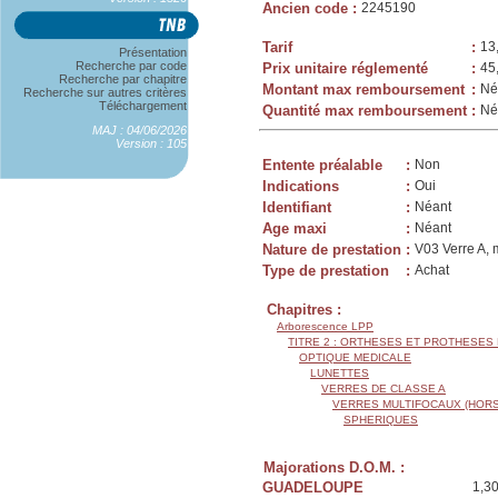
Ancien code
:
2245190
Tarif
:
13
Présentation
Recherche par code
Prix unitaire réglementé
:
45
Recherche par chapitre
Montant max remboursement
:
Né
Recherche sur autres critères
Téléchargement
Quantité max remboursement
:
Né
MAJ : 04/06/2026
Version : 105
Entente préalable
:
Non
Indications
:
Oui
Identifiant
:
Néant
Age maxi
:
Néant
Nature de prestation
:
V03 Verre A, 
Type de prestation
:
Achat
Chapitres :
Arborescence LPP
TITRE 2 : ORTHESES ET PROTHESES
OPTIQUE MEDICALE
LUNETTES
VERRES DE CLASSE A
VERRES MULTIFOCAUX (HORS
SPHERIQUES
Majorations D.O.M. :
GUADELOUPE
1,3