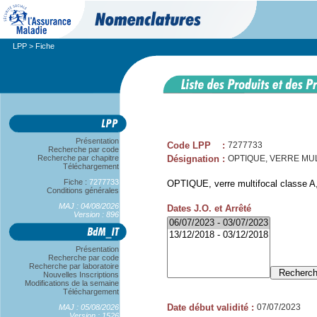
LPP
> Fiche
Présentation
Code LPP
:
7277733
Recherche par code
Recherche par chapitre
Désignation
:
OPTIQUE, VERRE MUL
Téléchargement
Fiche :
7277733
OPTIQUE, verre multifocal classe A, 
Conditions générales
MAJ : 04/08/2026
Dates J.O. et Arrêté
Version : 896
Présentation
Recherche par code
Recherche par laboratoire
Nouvelles Inscriptions
Modifications de la semaine
Téléchargement
Date début validité
:
07/07/2023
MAJ : 05/08/2026
Version : 1526