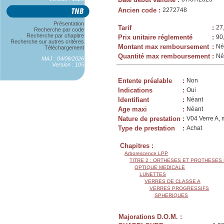
Ancien code
:
2272748
Présentation
Tarif
:
27
Recherche par code
Recherche par chapitre
Prix unitaire réglementé
:
90
Recherche sur autres critères
Montant max remboursement
:
Né
Téléchargement
Quantité max remboursement
:
Né
MAJ : 04/06/2026
Version : 105
Entente préalable
:
Non
Indications
:
Oui
Identifiant
:
Néant
Age maxi
:
Néant
Nature de prestation
:
V04 Verre A, 
Type de prestation
:
Achat
Chapitres :
Arborescence LPP
TITRE 2 : ORTHESES ET PROTHESES
OPTIQUE MEDICALE
LUNETTES
VERRES DE CLASSE A
VERRES PROGRESSIFS
SPHERIQUES
Majorations D.O.M. :