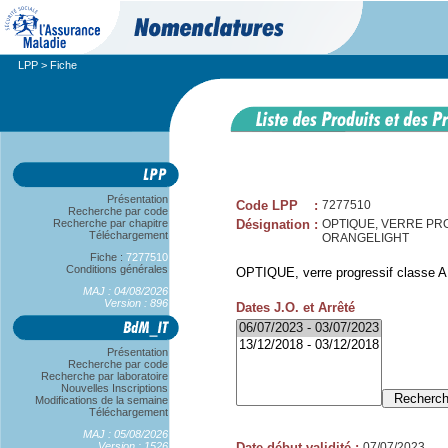
LPP
> Fiche
Présentation
Code LPP
:
7277510
Recherche par code
Recherche par chapitre
Désignation
:
OPTIQUE, VERRE PROG
Téléchargement
ORANGELIGHT
Fiche :
7277510
Conditions générales
OPTIQUE, verre progressif classe A, 
MAJ : 04/08/2026
Version : 896
Dates J.O. et Arrêté
Présentation
Recherche par code
Recherche par laboratoire
Nouvelles Inscriptions
Modifications de la semaine
Téléchargement
MAJ : 05/08/2026
Version : 1526
Date début validité
:
07/07/2023