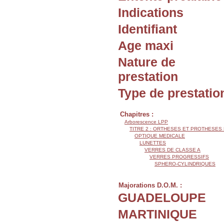
Indications
Identifiant
Age maxi
Nature de
prestation
Type de prestatio
Chapitres :
Arborescence LPP
TITRE 2 : ORTHESES ET PROTHESES
OPTIQUE MEDICALE
LUNETTES
VERRES DE CLASSE A
VERRES PROGRESSIFS
SPHERO-CYLINDRIQUES
Majorations D.O.M. :
GUADELOUPE
MARTINIQUE