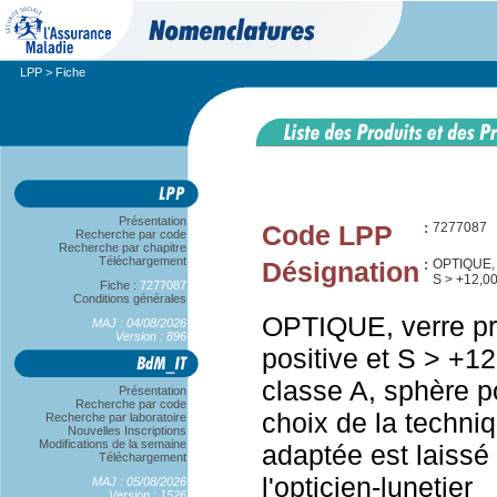
LPP
> Fiche
Présentation
Code LPP
:
7277087
Recherche par code
Recherche par chapitre
Téléchargement
Désignation
:
OPTIQUE,
S > +12,0
Fiche :
7277087
Conditions générales
OPTIQUE, verre pr
MAJ : 04/08/2026
Version : 896
positive et S > +12
classe A, sphère p
Présentation
Recherche par code
choix de la techni
Recherche par laboratoire
Nouvelles Inscriptions
Modifications de la semaine
adaptée est laissé 
Téléchargement
l'opticien-lunetier
MAJ : 05/08/2026
Version : 1526