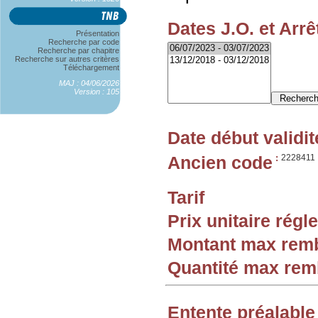
Dates J.O. et Arrê
Présentation
Recherche par code
Recherche par chapitre
Recherche sur autres critères
Téléchargement
MAJ : 04/06/2026
Version : 105
Date début validit
Ancien code
:
2228411
Tarif
Prix unitaire rég
Montant max rem
Quantité max re
Entente préalable