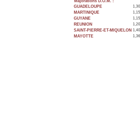
Majorations D.O.M. :
GUADELOUPE
1,3
MARTINIQUE
1,1
GUYANE
1,1
REUNION
1,2
SAINT-PIERRE-ET-MIQUELON
1,4
MAYOTTE
1,3