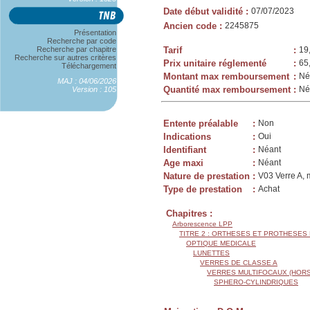
Date début validité
:
07/07/2023
Ancien code
:
2245875
Présentation
Recherche par code
Recherche par chapitre
Tarif
:
19
Recherche sur autres critères
Prix unitaire réglementé
:
65
Téléchargement
Montant max remboursement
:
Né
MAJ : 04/06/2026
Quantité max remboursement
:
Né
Version : 105
Entente préalable
:
Non
Indications
:
Oui
Identifiant
:
Néant
Age maxi
:
Néant
Nature de prestation
:
V03 Verre A, 
Type de prestation
:
Achat
Chapitres :
Arborescence LPP
TITRE 2 : ORTHESES ET PROTHESES
OPTIQUE MEDICALE
LUNETTES
VERRES DE CLASSE A
VERRES MULTIFOCAUX (HORS
SPHERO-CYLINDRIQUES