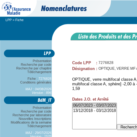
LPP
> Fiche
Présentation
Code LPP
:
7276828
Recherche par code
Recherche par chapitre
Désignation
:
OPTIQUE, VERRE MF A, 
Téléchargement
Fiche :
7276828
OPTIQUE, verre multifocal classe A, 
Conditions générales
multifocal classe A, sphère] -2,00 à -
1,59
MAJ : 04/08/2026
Version : 896
Dates J.O. et Arrêté
Présentation
Recherche par code
Recherche par laboratoire
Nouvelles Inscriptions
Modifications de la semaine
Téléchargement
MAJ : 29/07/2026
Version : 1525