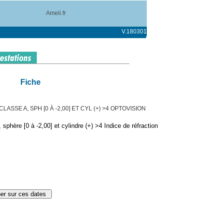
Ameli.fr
V.180301
Fiche
ASSE A, SPH [0 À -2,00] ET CYL (+) >4 OPTOVISION
phère [0 à -2,00] et cylindre (+) >4 Indice de réfraction