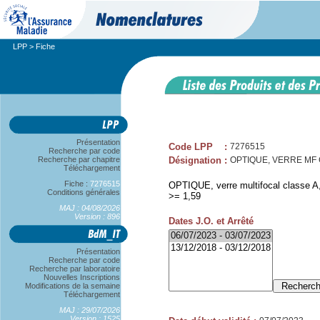
LPP
> Fiche
Présentation
Code LPP
:
7276515
Recherche par code
Recherche par chapitre
Désignation
:
OPTIQUE, VERRE MF CL
Téléchargement
Fiche :
7276515
OPTIQUE, verre multifocal classe A, s
Conditions générales
>= 1,59
MAJ : 04/08/2026
Version : 896
Dates J.O. et Arrêté
Présentation
Recherche par code
Recherche par laboratoire
Nouvelles Inscriptions
Modifications de la semaine
Téléchargement
MAJ : 29/07/2026
Version : 1525