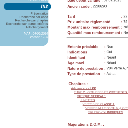
Date début validité
:
07/07/2023
Ancien code
:
2288293
Présentation
Tarif
:
22
Recherche par code
Recherche par chapitre
Prix unitaire réglementé
:
75
Recherche sur autres critères
Montant max remboursement
:
Né
Téléchargement
Quantité max remboursement
:
Né
MAJ : 04/06/2026
Version : 105
Entente préalable
:
Non
Indications
:
Oui
Identifiant
:
Néant
Age maxi
:
Néant
Nature de prestation
:
V04 Verre A, 
Type de prestation
:
Achat
Chapitres :
Arborescence LPP
TITRE 2 : ORTHESES ET PROTHESES
OPTIQUE MEDICALE
LUNETTES
VERRES DE CLASSE A
VERRES MULTIFOCAUX (HORS
SPHERO-CYLINDRIQUES
Majorations D.O.M. :