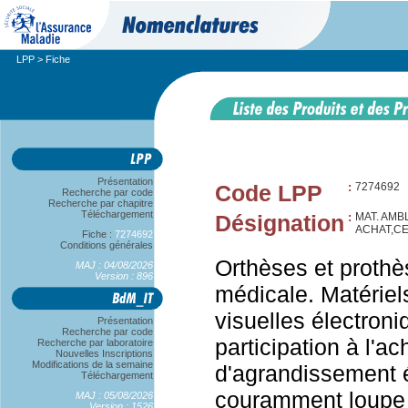
LPP
> Fiche
Présentation
Code LPP
:
7274692
Recherche par code
Recherche par chapitre
Téléchargement
Désignation
:
MAT. AMBL
ACHAT,CE
Fiche :
7274692
Conditions générales
Orthèses et prothè
MAJ : 04/08/2026
Version : 896
médicale. Matériel
visuelles électron
Présentation
Recherche par code
participation à l'a
Recherche par laboratoire
Nouvelles Inscriptions
Modifications de la semaine
d'agrandissement é
Téléchargement
couramment loupe é
MAJ : 05/08/2026
Version : 1526