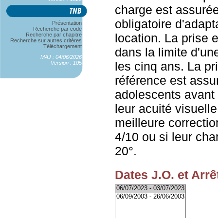
charge est assuré
obligatoire d'adapt
Présentation
Recherche par code
location. La prise
Recherche par chapitre
Recherche sur autres critères
Téléchargement
dans la limite d'un
MAJ : 04/06/2026
les cinq ans. La pr
Version : 105
référence est assur
adolescents avant 
leur acuité visuelle
meilleure correctio
4/10 ou si leur cha
20°.
Dates J.O. et Arrê