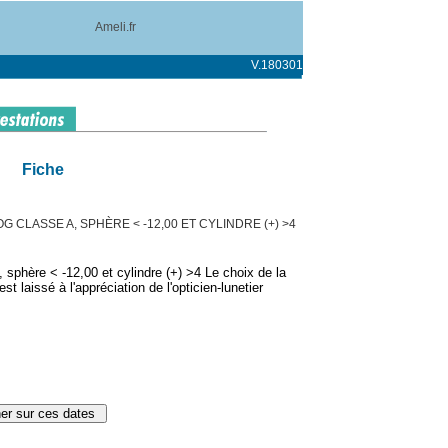
Ameli.fr
V.180301
Fiche
 CLASSE A, SPHÈRE < -12,00 ET CYLINDRE (+) >4
sphère < -12,00 et cylindre (+) >4 Le choix de la
 laissé à l'appréciation de l'opticien-lunetier