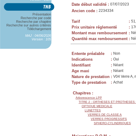
Date début validité
:
07/07/2023
Ancien code
:
2234334
Présentation
Recherche par code
Tarif
:
51
Recherche par chapitre
Recherche sur autres critères
Prix unitaire réglementé
:
17
Téléchargement
Montant max remboursement
:
Né
MAJ : 04/06/2026
Quantité max remboursement
:
Né
Version : 105
Entente préalable
:
Non
Indications
:
Oui
Identifiant
:
Néant
Age maxi
:
Néant
Nature de prestation
:
V04 Verre A, 
Type de prestation
:
Achat
Chapitres :
Arborescence LPP
TITRE 2 : ORTHESES ET PROTHESES
OPTIQUE MEDICALE
LUNETTES
VERRES DE CLASSE A
VERRES PROGRESSIFS
SPHERO-CYLINDRIQUES