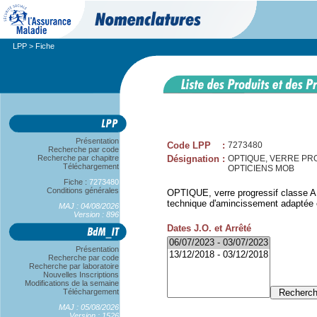
LPP
> Fiche
Présentation
Code LPP
:
7273480
Recherche par code
Recherche par chapitre
Désignation
:
OPTIQUE, VERRE PROG
Téléchargement
OPTICIENS MOB
Fiche :
7273480
Conditions générales
OPTIQUE, verre progressif classe A, 
technique d'amincissement adaptée est
MAJ : 04/08/2026
Version : 896
Dates J.O. et Arrêté
Présentation
Recherche par code
Recherche par laboratoire
Nouvelles Inscriptions
Modifications de la semaine
Téléchargement
MAJ : 05/08/2026
Version : 1526