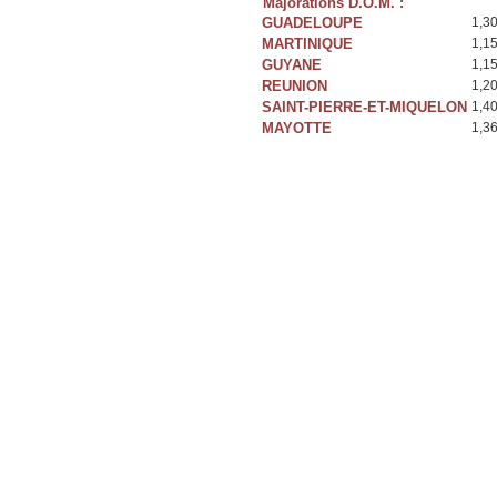
Majorations D.O.M. :
GUADELOUPE
1,3
MARTINIQUE
1,1
GUYANE
1,1
REUNION
1,2
SAINT-PIERRE-ET-MIQUELON
1,4
MAYOTTE
1,3