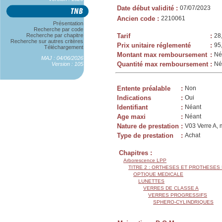
Date début validité
:
07/07/2023
Ancien code
:
2210061
Présentation
Recherche par code
Recherche par chapitre
Tarif
:
28
Recherche sur autres critères
Prix unitaire réglementé
:
95
Téléchargement
Montant max remboursement
:
Né
MAJ : 04/06/2026
Quantité max remboursement
:
Né
Version : 105
Entente préalable
:
Non
Indications
:
Oui
Identifiant
:
Néant
Age maxi
:
Néant
Nature de prestation
:
V03 Verre A, 
Type de prestation
:
Achat
Chapitres :
Arborescence LPP
TITRE 2 : ORTHESES ET PROTHESES
OPTIQUE MEDICALE
LUNETTES
VERRES DE CLASSE A
VERRES PROGRESSIFS
SPHERO-CYLINDRIQUES