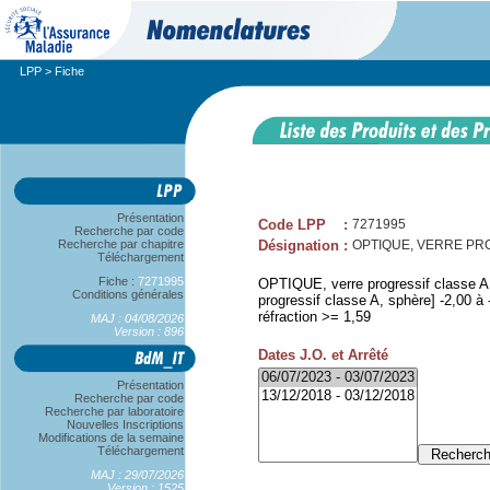
LPP
> Fiche
Présentation
Code LPP
:
7271995
Recherche par code
Recherche par chapitre
Désignation
:
OPTIQUE, VERRE PROG A
Téléchargement
Fiche :
7271995
OPTIQUE, verre progressif classe A, 
Conditions générales
progressif classe A, sphère] -2,00 à -
réfraction >= 1,59
MAJ : 04/08/2026
Version : 896
Dates J.O. et Arrêté
Présentation
Recherche par code
Recherche par laboratoire
Nouvelles Inscriptions
Modifications de la semaine
Téléchargement
MAJ : 29/07/2026
Version : 1525