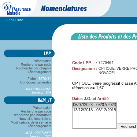
LPP
> Fiche
Présentation
Code LPP
:
7270464
Recherche par code
Recherche par chapitre
Désignation
:
OPTIQUE, VERRE PROG 
Téléchargement
NOVACEL
Fiche :
7270464
Conditions générales
OPTIQUE, verre progressif classe A, 
réfraction >= 1,67
MAJ : 04/08/2026
Version : 896
Dates J.O. et Arrêté
Présentation
Recherche par code
Recherche par laboratoire
Nouvelles Inscriptions
Modifications de la semaine
Téléchargement
MAJ : 29/07/2026
Version : 1525