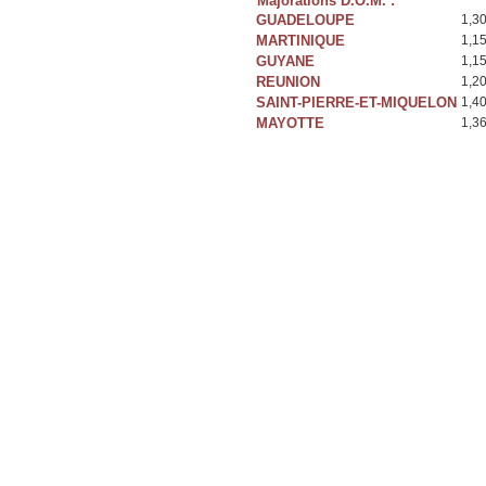
Majorations D.O.M. :
GUADELOUPE
1,3
MARTINIQUE
1,1
GUYANE
1,1
REUNION
1,2
SAINT-PIERRE-ET-MIQUELON
1,4
MAYOTTE
1,3