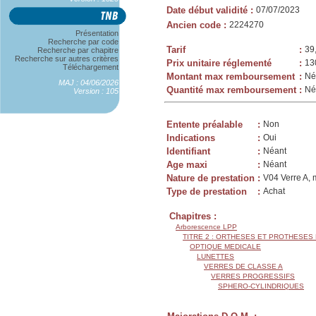
Date début validité
:
07/07/2023
Ancien code
:
2224270
Présentation
Recherche par code
Tarif
:
39
Recherche par chapitre
Recherche sur autres critères
Prix unitaire réglementé
:
13
Téléchargement
Montant max remboursement
:
Né
MAJ : 04/06/2026
Quantité max remboursement
:
Né
Version : 105
Entente préalable
:
Non
Indications
:
Oui
Identifiant
:
Néant
Age maxi
:
Néant
Nature de prestation
:
V04 Verre A, 
Type de prestation
:
Achat
Chapitres :
Arborescence LPP
TITRE 2 : ORTHESES ET PROTHESES
OPTIQUE MEDICALE
LUNETTES
VERRES DE CLASSE A
VERRES PROGRESSIFS
SPHERO-CYLINDRIQUES