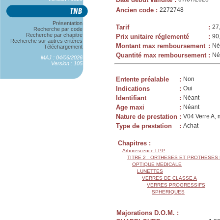
Ancien code
:
2272748
Présentation
Tarif
:
27
Recherche par code
Recherche par chapitre
Prix unitaire réglementé
:
90
Recherche sur autres critères
Montant max remboursement
:
Né
Téléchargement
Quantité max remboursement
:
Né
MAJ : 04/06/2026
Version : 105
Entente préalable
:
Non
Indications
:
Oui
Identifiant
:
Néant
Age maxi
:
Néant
Nature de prestation
:
V04 Verre A, 
Type de prestation
:
Achat
Chapitres :
Arborescence LPP
TITRE 2 : ORTHESES ET PROTHESES
OPTIQUE MEDICALE
LUNETTES
VERRES DE CLASSE A
VERRES PROGRESSIFS
SPHERIQUES
Majorations D.O.M. :