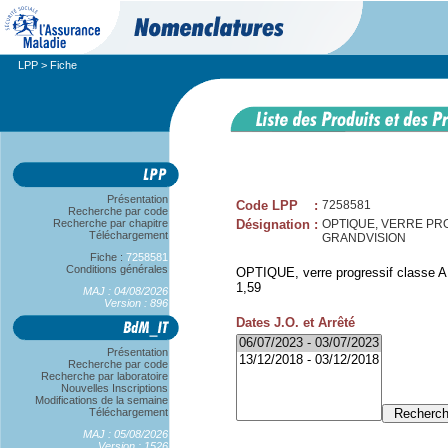
LPP
> Fiche
Présentation
Code LPP
:
7258581
Recherche par code
Recherche par chapitre
Désignation
:
OPTIQUE, VERRE PROG
Téléchargement
GRANDVISION
Fiche :
7258581
Conditions générales
OPTIQUE, verre progressif classe A,
1,59
MAJ : 04/08/2026
Version : 896
Dates J.O. et Arrêté
Présentation
Recherche par code
Recherche par laboratoire
Nouvelles Inscriptions
Modifications de la semaine
Téléchargement
MAJ : 05/08/2026
Version : 1526