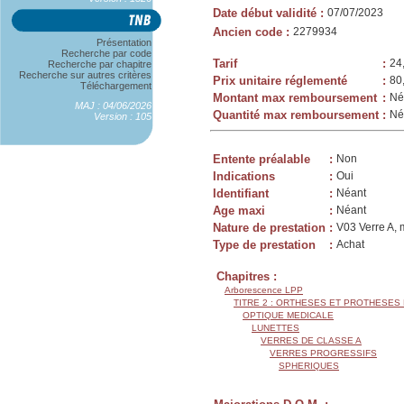
Date début validité
:
07/07/2023
Ancien code
:
2279934
Présentation
Recherche par code
Tarif
:
24
Recherche par chapitre
Recherche sur autres critères
Prix unitaire réglementé
:
80
Téléchargement
Montant max remboursement
:
Né
MAJ : 04/06/2026
Quantité max remboursement
:
Né
Version : 105
Entente préalable
:
Non
Indications
:
Oui
Identifiant
:
Néant
Age maxi
:
Néant
Nature de prestation
:
V03 Verre A, 
Type de prestation
:
Achat
Chapitres :
Arborescence LPP
TITRE 2 : ORTHESES ET PROTHESES
OPTIQUE MEDICALE
LUNETTES
VERRES DE CLASSE A
VERRES PROGRESSIFS
SPHERIQUES