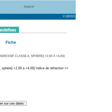
Ameli.fr
V.180301
Fiche
RESSIF CLASSE A, SPHÈRE] +2,00 À +4,00]
 sphère] +2,00 à +4,00] Indice de réfraction >=