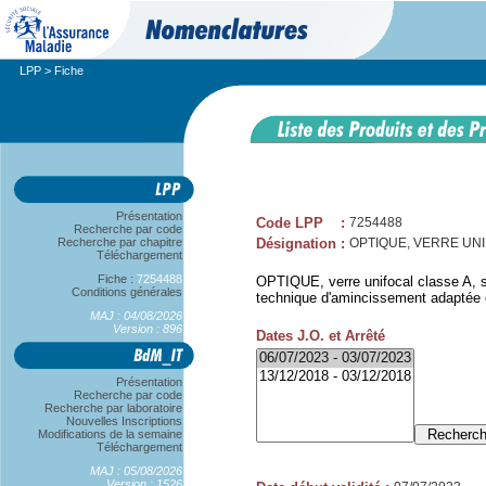
LPP
> Fiche
Présentation
Code LPP
:
7254488
Recherche par code
Recherche par chapitre
Désignation
:
OPTIQUE, VERRE UNIF
Téléchargement
Fiche :
7254488
OPTIQUE, verre unifocal classe A, sp
Conditions générales
technique d'amincissement adaptée est
MAJ : 04/08/2026
Version : 896
Dates J.O. et Arrêté
Présentation
Recherche par code
Recherche par laboratoire
Nouvelles Inscriptions
Modifications de la semaine
Téléchargement
MAJ : 05/08/2026
Version : 1526