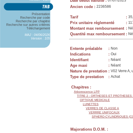
Date début validité
:
07/07/2023
Ancien code
:
2236586
Présentation
Tarif
:
35
Recherche par code
Recherche par chapitre
Prix unitaire réglementé
:
11
Recherche sur autres critères
Montant max remboursement
:
Né
Téléchargement
Quantité max remboursement
:
Né
MAJ : 04/06/2026
Version : 105
Entente préalable
:
Non
Indications
:
Oui
Identifiant
:
Néant
Age maxi
:
Néant
Nature de prestation
:
V02 Verre A, 
Type de prestation
:
Achat
Chapitres :
Arborescence LPP
TITRE 2 : ORTHESES ET PROTHESES
OPTIQUE MEDICALE
LUNETTES
VERRES DE CLASSE A
VERRRE UNIFOCAUX
SPHERO-CYLINDRIQUES (C
Majorations D.O.M. :