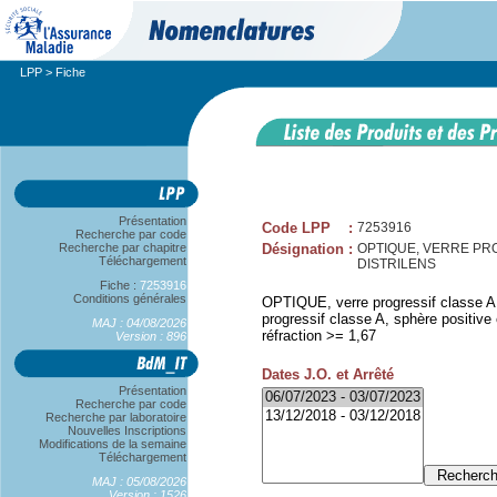
LPP
> Fiche
Présentation
Code LPP
:
7253916
Recherche par code
Recherche par chapitre
Désignation
:
OPTIQUE, VERRE PROG
Téléchargement
DISTRILENS
Fiche :
7253916
Conditions générales
OPTIQUE, verre progressif classe A,
progressif classe A, sphère positive
MAJ : 04/08/2026
réfraction >= 1,67
Version : 896
Dates J.O. et Arrêté
Présentation
Recherche par code
Recherche par laboratoire
Nouvelles Inscriptions
Modifications de la semaine
Téléchargement
MAJ : 05/08/2026
Version : 1526