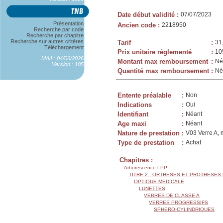
Date début validité
:
07/07/2023
Présentation
Ancien code
:
2218950
Recherche par code
Recherche par chapitre
Recherche sur autres critères
Tarif
:
31
Téléchargement
Prix unitaire réglementé
:
10
MAJ : 04/06/2026
Montant max remboursement
:
Né
Version : 105
Quantité max remboursement
:
Né
Entente préalable
:
Non
Indications
:
Oui
Identifiant
:
Néant
Age maxi
:
Néant
Nature de prestation
:
V03 Verre A, 
Type de prestation
:
Achat
Chapitres :
Arborescence LPP
TITRE 2 : ORTHESES ET PROTHESES
OPTIQUE MEDICALE
LUNETTES
VERRES DE CLASSE A
VERRES PROGRESSIFS
SPHERO-CYLINDRIQUES