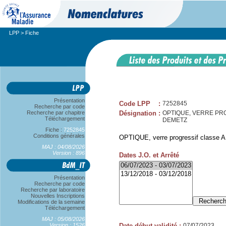
LPP
> Fiche
Présentation
Code LPP
:
7252845
Recherche par code
Recherche par chapitre
Désignation
:
OPTIQUE, VERRE PROG
Téléchargement
DEMETZ
Fiche :
7252845
Conditions générales
OPTIQUE, verre progressif classe A, 
MAJ : 04/08/2026
Version : 896
Dates J.O. et Arrêté
Présentation
Recherche par code
Recherche par laboratoire
Nouvelles Inscriptions
Modifications de la semaine
Téléchargement
MAJ : 05/08/2026
Version : 1526
Date début validité
:
07/07/2023