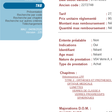
Ancien code
:
2272748
Présentation
Tarif
:
27
Recherche par code
Recherche par chapitre
Prix unitaire réglementé
:
90
Recherche sur autres critères
Montant max remboursement
:
Né
Téléchargement
Quantité max remboursement
:
Né
MAJ : 04/06/2026
Version : 105
Entente préalable
:
Non
Indications
:
Oui
Identifiant
:
Néant
Age maxi
:
Néant
Nature de prestation
:
V04 Verre A, 
Type de prestation
:
Achat
Chapitres :
Arborescence LPP
TITRE 2 : ORTHESES ET PROTHESES
OPTIQUE MEDICALE
LUNETTES
VERRES DE CLASSE A
VERRES PROGRESSIFS
SPHERIQUES
Majorations D.O.M. :