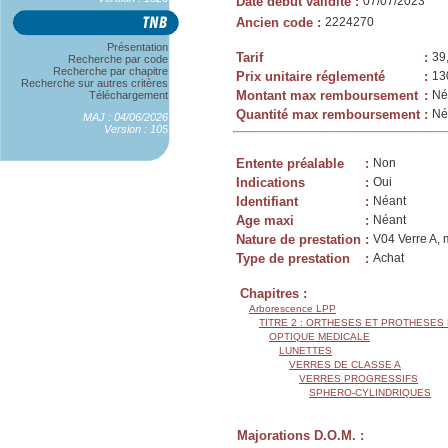
Date début validité
:
07/07/2023
Ancien code
:
2224270
Présentation
Tarif
:
39
Recherche par code
Recherche par chapitre
Prix unitaire réglementé
:
13
Recherche sur autres critères
Montant max remboursement
:
Né
Téléchargement
Quantité max remboursement
:
Né
MAJ : 04/06/2026
Version : 105
Entente préalable
:
Non
Indications
:
Oui
Identifiant
:
Néant
Age maxi
:
Néant
Nature de prestation
:
V04 Verre A, 
Type de prestation
:
Achat
Chapitres :
Arborescence LPP
TITRE 2 : ORTHESES ET PROTHESES
OPTIQUE MEDICALE
LUNETTES
VERRES DE CLASSE A
VERRES PROGRESSIFS
SPHERO-CYLINDRIQUES
Majorations D.O.M. :