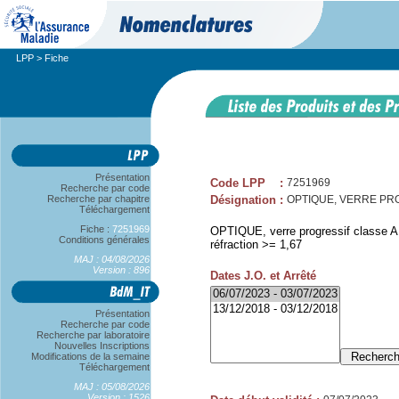
LPP
> Fiche
Présentation
Code LPP
:
7251969
Recherche par code
Recherche par chapitre
Désignation
:
OPTIQUE, VERRE PROG 
Téléchargement
Fiche :
7251969
OPTIQUE, verre progressif classe A, 
Conditions générales
réfraction >= 1,67
MAJ : 04/08/2026
Version : 896
Dates J.O. et Arrêté
Présentation
Recherche par code
Recherche par laboratoire
Nouvelles Inscriptions
Modifications de la semaine
Téléchargement
MAJ : 05/08/2026
Version : 1526