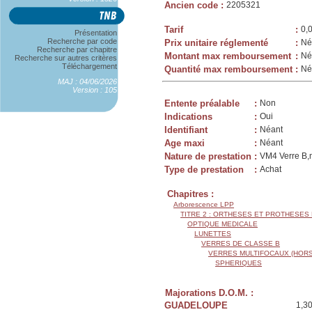
Ancien code
:
2205321
Tarif
:
0,
Présentation
Recherche par code
Prix unitaire réglementé
:
Né
Recherche par chapitre
Montant max remboursement
:
Né
Recherche sur autres critères
Téléchargement
Quantité max remboursement
:
Né
MAJ : 04/06/2026
Version : 105
Entente préalable
:
Non
Indications
:
Oui
Identifiant
:
Néant
Age maxi
:
Néant
Nature de prestation
:
VM4 Verre B,m
Type de prestation
:
Achat
Chapitres :
Arborescence LPP
TITRE 2 : ORTHESES ET PROTHESES
OPTIQUE MEDICALE
LUNETTES
VERRES DE CLASSE B
VERRES MULTIFOCAUX (HORS
SPHERIQUES
Majorations D.O.M. :
GUADELOUPE
1,3