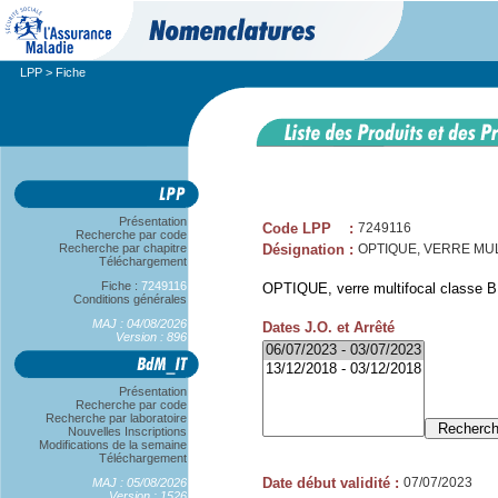
LPP
> Fiche
Présentation
Code LPP
:
7249116
Recherche par code
Recherche par chapitre
Désignation
:
OPTIQUE, VERRE MULT
Téléchargement
Fiche :
7249116
OPTIQUE, verre multifocal classe B,
Conditions générales
MAJ : 04/08/2026
Dates J.O. et Arrêté
Version : 896
Présentation
Recherche par code
Recherche par laboratoire
Nouvelles Inscriptions
Modifications de la semaine
Téléchargement
Date début validité
:
07/07/2023
MAJ : 05/08/2026
Version : 1526