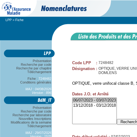
LPP
> Fiche
Présentation
Code LPP
:
7248482
Recherche par code
Recherche par chapitre
Désignation
:
OPTIQUE, VERRE UNIFOC
Téléchargement
DOMLENS
Fiche :
7248482
Conditions générales
OPTIQUE, verre unifocal classe B, S
MAJ : 04/08/2026
Version : 896
Dates J.O. et Arrêté
Présentation
Recherche par code
Recherche par laboratoire
Nouvelles Inscriptions
Modifications de la semaine
Téléchargement
MAJ : 29/07/2026
Version : 1525
Date début validité
:
07/07/2023