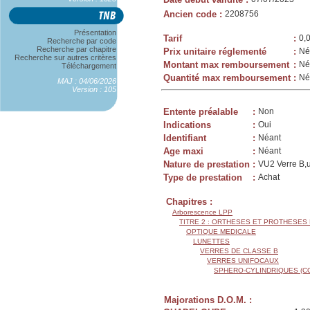
Ancien code
:
2208756
Présentation
Tarif
:
0,
Recherche par code
Recherche par chapitre
Prix unitaire réglementé
:
Né
Recherche sur autres critères
Montant max remboursement
:
Né
Téléchargement
Quantité max remboursement
:
Né
MAJ : 04/06/2026
Version : 105
Entente préalable
:
Non
Indications
:
Oui
Identifiant
:
Néant
Age maxi
:
Néant
Nature de prestation
:
VU2 Verre B,u
Type de prestation
:
Achat
Chapitres :
Arborescence LPP
TITRE 2 : ORTHESES ET PROTHESES
OPTIQUE MEDICALE
LUNETTES
VERRES DE CLASSE B
VERRES UNIFOCAUX
SPHERO-CYLINDRIQUES (C
Majorations D.O.M. :