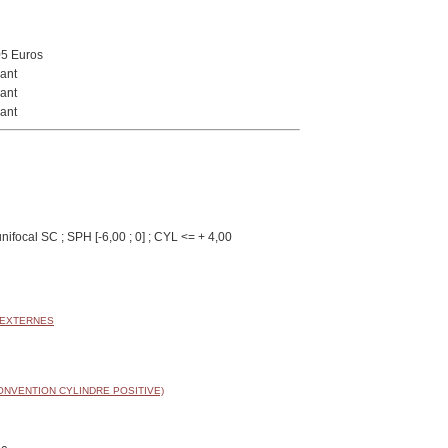
05 Euros
ant
ant
ant
nifocal SC ; SPH [-6,00 ; 0] ; CYL <= + 4,00
 EXTERNES
ONVENTION CYLINDRE POSITIVE)