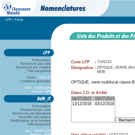
LPP
> Fiche
Présentation
Code LPP
:
7245242
Recherche par code
Recherche par chapitre
Désignation
:
OPTIQUE, VERRE MUL
Téléchargement
MOB
Fiche :
7245242
Conditions générales
OPTIQUE, verre multifocal classe B
MAJ : 04/08/2026
Version : 896
Dates J.O. et Arrêté
Présentation
Recherche par code
Recherche par laboratoire
Nouvelles Inscriptions
Modifications de la semaine
Téléchargement
MAJ : 05/08/2026
Version : 1526
Date début validité
:
07/07/2023