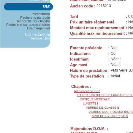
Ancien code
:
2215213
Présentation
Tarif
:
0,
Recherche par code
Recherche par chapitre
Prix unitaire réglementé
:
Né
Recherche sur autres critères
Montant max remboursement
:
Né
Téléchargement
Quantité max remboursement
:
Né
MAJ : 04/06/2026
Version : 105
Entente préalable
:
Non
Indications
:
Oui
Identifiant
:
Néant
Age maxi
:
Néant
Nature de prestation
:
VM3 Verre B,m
Type de prestation
:
Achat
Chapitres :
Arborescence LPP
TITRE 2 : ORTHESES ET PROTHESES
OPTIQUE MEDICALE
LUNETTES
VERRES DE CLASSE B
VERRES MULTIFOCAUX (HORS
SPHERO-CYLINDRIQUES
Majorations D.O.M. :