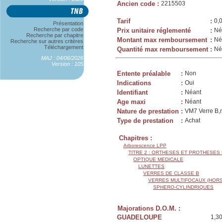
Ancien code
:
2215503
Tarif
:
0,
Présentation
Recherche par code
Prix unitaire réglementé
:
Né
Recherche par chapitre
Montant max remboursement
:
Né
Recherche sur autres critères
Téléchargement
Quantité max remboursement
:
Né
MAJ : 04/06/2026
Version : 105
Entente préalable
:
Non
Indications
:
Oui
Identifiant
:
Néant
Age maxi
:
Néant
Nature de prestation
:
VM7 Verre B,m
Type de prestation
:
Achat
Chapitres :
Arborescence LPP
TITRE 2 : ORTHESES ET PROTHESES
OPTIQUE MEDICALE
LUNETTES
VERRES DE CLASSE B
VERRES MULTIFOCAUX (HORS
SPHERO-CYLINDRIQUES
Majorations D.O.M. :
GUADELOUPE
1,3