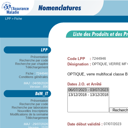
LPP
> Fiche
Présentation
Code LPP
:
7244946
Recherche par code
Recherche par chapitre
Désignation
:
OPTIQUE, VERRE MF C
Téléchargement
Fiche :
7244946
OPTIQUE, verre multifocal classe B,
Conditions générales
MAJ : 04/08/2026
Dates J.O. et Arrêté
Version : 896
Présentation
Recherche par code
Recherche par laboratoire
Nouvelles Inscriptions
Modifications de la semaine
Téléchargement
Date début validité
:
07/07/2023
MAJ : 29/07/2026
Version : 1525