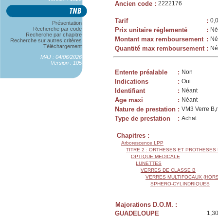
Ancien code
:
2222176
Tarif
:
0,
Présentation
Recherche par code
Prix unitaire réglementé
:
Né
Recherche par chapitre
Montant max remboursement
:
Né
Recherche sur autres critères
Téléchargement
Quantité max remboursement
:
Né
MAJ : 04/06/2026
Version : 105
Entente préalable
:
Non
Indications
:
Oui
Identifiant
:
Néant
Age maxi
:
Néant
Nature de prestation
:
VM3 Verre B,m
Type de prestation
:
Achat
Chapitres :
Arborescence LPP
TITRE 2 : ORTHESES ET PROTHESES
OPTIQUE MEDICALE
LUNETTES
VERRES DE CLASSE B
VERRES MULTIFOCAUX (HORS
SPHERO-CYLINDRIQUES
Majorations D.O.M. :
GUADELOUPE
1,3