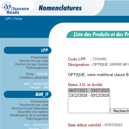
LPP
> Fiche
Présentation
Code LPP
:
7242491
Recherche par code
Recherche par chapitre
Désignation
:
OPTIQUE, VERRE MF B,
Téléchargement
Fiche :
7242491
OPTIQUE, verre multifocal classe B,
Conditions générales
MAJ : 04/08/2026
Dates J.O. et Arrêté
Version : 896
Présentation
Recherche par code
Recherche par laboratoire
Nouvelles Inscriptions
Modifications de la semaine
Téléchargement
Date début validité
:
07/07/2023
MAJ : 05/08/2026
Version : 1526