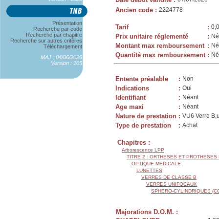
Ancien code
:
2224778
Présentation
Tarif
:
0,
Recherche par code
Recherche par chapitre
Prix unitaire réglementé
:
Né
Recherche sur autres critères
Montant max remboursement
:
Né
Téléchargement
Quantité max remboursement
:
Né
MAJ : 04/06/2026
Version : 105
Entente préalable
:
Non
Indications
:
Oui
Identifiant
:
Néant
Age maxi
:
Néant
Nature de prestation
:
VU6 Verre B,u
Type de prestation
:
Achat
Chapitres :
Arborescence LPP
TITRE 2 : ORTHESES ET PROTHESES
OPTIQUE MEDICALE
LUNETTES
VERRES DE CLASSE B
VERRES UNIFOCAUX
SPHERO-CYLINDRIQUES (C
Majorations D.O.M. :