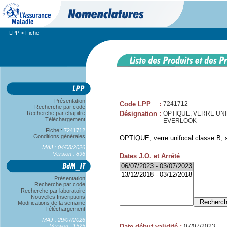
LPP
> Fiche
Présentation
Code LPP
:
7241712
Recherche par code
Recherche par chapitre
Désignation
:
OPTIQUE, VERRE UNIFO
Téléchargement
EVERLOOK
Fiche :
7241712
Conditions générales
OPTIQUE, verre unifocal classe B, sp
MAJ : 04/08/2026
Version : 896
Dates J.O. et Arrêté
Présentation
Recherche par code
Recherche par laboratoire
Nouvelles Inscriptions
Modifications de la semaine
Téléchargement
MAJ : 29/07/2026
Version : 1525
Date début validité
:
07/07/2023