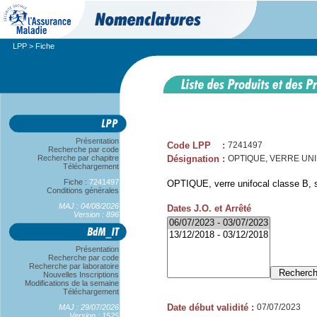
LPP
> Fiche
Présentation
Code LPP
:
7241497
Recherche par code
Recherche par chapitre
Désignation
:
OPTIQUE, VERRE UNIFO
Téléchargement
Fiche :
7241497
OPTIQUE, verre unifocal classe B, sp
Conditions générales
MAJ : 04/08/2026
Dates J.O. et Arrêté
Version : 896
Présentation
Recherche par code
Recherche par laboratoire
Nouvelles Inscriptions
Modifications de la semaine
Téléchargement
Date début validité
:
07/07/2023
MAJ : 29/07/2026
Version : 1525