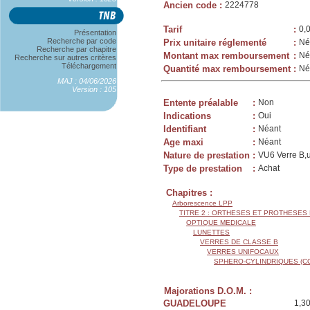
Ancien code
:
2224778
Tarif
:
0,
Présentation
Recherche par code
Prix unitaire réglementé
:
Né
Recherche par chapitre
Montant max remboursement
:
Né
Recherche sur autres critères
Téléchargement
Quantité max remboursement
:
Né
MAJ : 04/06/2026
Version : 105
Entente préalable
:
Non
Indications
:
Oui
Identifiant
:
Néant
Age maxi
:
Néant
Nature de prestation
:
VU6 Verre B,u
Type de prestation
:
Achat
Chapitres :
Arborescence LPP
TITRE 2 : ORTHESES ET PROTHESES
OPTIQUE MEDICALE
LUNETTES
VERRES DE CLASSE B
VERRES UNIFOCAUX
SPHERO-CYLINDRIQUES (C
Majorations D.O.M. :
GUADELOUPE
1,3