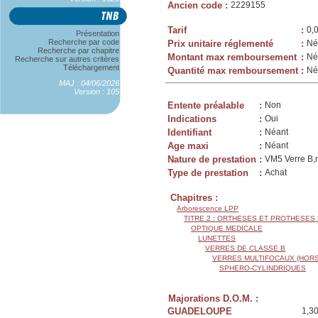
Ancien code
:
2229155
Tarif
:
0,
Présentation
Recherche par code
Prix unitaire réglementé
:
Né
Recherche par chapitre
Montant max remboursement
:
Né
Recherche sur autres critères
Téléchargement
Quantité max remboursement
:
Né
MAJ : 04/06/2026
Version : 105
Entente préalable
:
Non
Indications
:
Oui
Identifiant
:
Néant
Age maxi
:
Néant
Nature de prestation
:
VM5 Verre B,m
Type de prestation
:
Achat
Chapitres :
Arborescence LPP
TITRE 2 : ORTHESES ET PROTHESES
OPTIQUE MEDICALE
LUNETTES
VERRES DE CLASSE B
VERRES MULTIFOCAUX (HORS
SPHERO-CYLINDRIQUES
Majorations D.O.M. :
GUADELOUPE
1,3