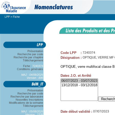
LPP
> Fiche
Présentation
Code LPP
:
7240374
Recherche par code
Recherche par chapitre
Désignation
:
OPTIQUE, VERRE MF CL
Téléchargement
Fiche :
7240374
OPTIQUE, verre multifocal classe B, 
Conditions générales
MAJ : 04/08/2026
Dates J.O. et Arrêté
Version : 896
Présentation
Recherche par code
Recherche par laboratoire
Nouvelles Inscriptions
Modifications de la semaine
Téléchargement
Date début validité
:
07/07/2023
MAJ : 05/08/2026
Version : 1526