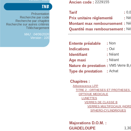
Ancien code
:
2229155
Tarif
:
0,
Présentation
Recherche par code
Prix unitaire réglementé
:
Né
Recherche par chapitre
Montant max remboursement
:
Né
Recherche sur autres critères
Téléchargement
Quantité max remboursement
:
Né
MAJ : 04/06/2026
Version : 105
Entente préalable
:
Non
Indications
:
Oui
Identifiant
:
Néant
Age maxi
:
Néant
Nature de prestation
:
VM5 Verre B,m
Type de prestation
:
Achat
Chapitres :
Arborescence LPP
TITRE 2 : ORTHESES ET PROTHESES
OPTIQUE MEDICALE
LUNETTES
VERRES DE CLASSE B
VERRES MULTIFOCAUX (HORS
SPHERO-CYLINDRIQUES
Majorations D.O.M. :
GUADELOUPE
1,3