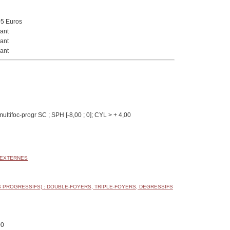
05 Euros
ant
ant
ant
ultifoc-progr SC ; SPH [-8,00 ; 0]; CYL > + 4,00
 EXTERNES
 PROGRESSIFS) : DOUBLE-FOYERS, TRIPLE-FOYERS, DEGRESSIFS
00