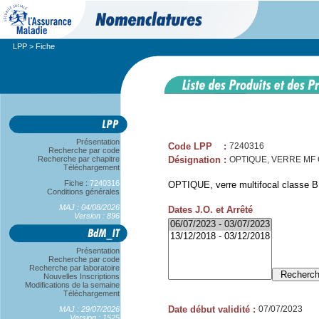
LPP
> Fiche
Présentation
Code LPP
:
7240316
Recherche par code
Recherche par chapitre
Désignation
:
OPTIQUE, VERRE MF C
Téléchargement
Fiche :
7240316
OPTIQUE, verre multifocal classe B, 
Conditions générales
MAJ : 04/08/2026
Dates J.O. et Arrêté
Version : 896
Présentation
Recherche par code
Recherche par laboratoire
Nouvelles Inscriptions
Modifications de la semaine
Téléchargement
Date début validité
:
07/07/2023
MAJ : 29/07/2026
Version : 1525