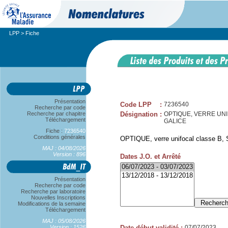
LPP
> Fiche
Présentation
Code LPP
:
7236540
Recherche par code
Recherche par chapitre
Désignation
:
OPTIQUE, VERRE UNIFO
Téléchargement
GALICE
Fiche :
7236540
Conditions générales
OPTIQUE, verre unifocal classe B, 
MAJ : 04/08/2026
Version : 896
Dates J.O. et Arrêté
Présentation
Recherche par code
Recherche par laboratoire
Nouvelles Inscriptions
Modifications de la semaine
Téléchargement
MAJ : 05/08/2026
Version : 1526
Date début validité
:
07/07/2023