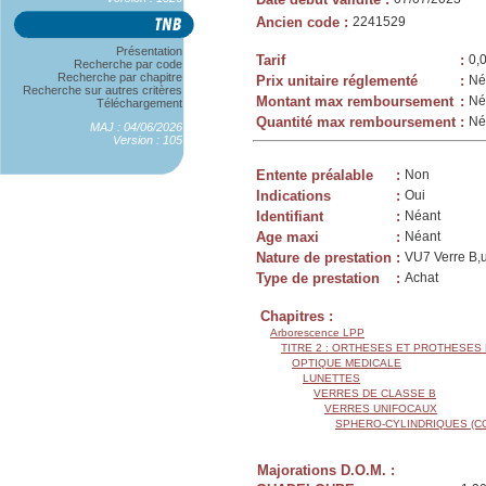
Ancien code
:
2241529
Présentation
Tarif
:
0,
Recherche par code
Recherche par chapitre
Prix unitaire réglementé
:
Né
Recherche sur autres critères
Montant max remboursement
:
Né
Téléchargement
Quantité max remboursement
:
Né
MAJ : 04/06/2026
Version : 105
Entente préalable
:
Non
Indications
:
Oui
Identifiant
:
Néant
Age maxi
:
Néant
Nature de prestation
:
VU7 Verre B,u
Type de prestation
:
Achat
Chapitres :
Arborescence LPP
TITRE 2 : ORTHESES ET PROTHESES
OPTIQUE MEDICALE
LUNETTES
VERRES DE CLASSE B
VERRES UNIFOCAUX
SPHERO-CYLINDRIQUES (C
Majorations D.O.M. :