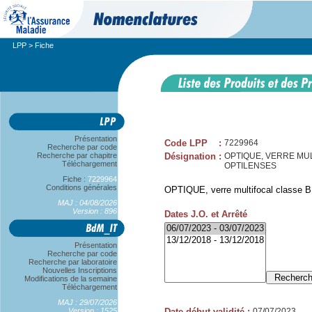
LPP
> Fiche
Présentation
Code LPP
:
7229964
Recherche par code
Recherche par chapitre
Désignation
:
OPTIQUE, VERRE MULT
Téléchargement
OPTILENSES
Fiche :
7229964
Conditions générales
OPTIQUE, verre multifocal classe B
MAJ : 04/08/2026
Version : 896
Dates J.O. et Arrêté
Présentation
Recherche par code
Recherche par laboratoire
Nouvelles Inscriptions
Modifications de la semaine
Téléchargement
MAJ : 29/07/2026
Version : 1525
Date début validité
:
07/07/2023