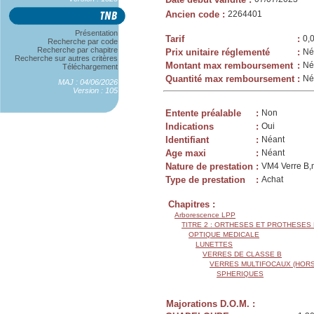
Ancien code
:
2264401
Présentation
Tarif
:
0,
Recherche par code
Recherche par chapitre
Prix unitaire réglementé
:
Né
Recherche sur autres critères
Montant max remboursement
:
Né
Téléchargement
Quantité max remboursement
:
Né
MAJ : 04/06/2026
Version : 105
Entente préalable
:
Non
Indications
:
Oui
Identifiant
:
Néant
Age maxi
:
Néant
Nature de prestation
:
VM4 Verre B,m
Type de prestation
:
Achat
Chapitres :
Arborescence LPP
TITRE 2 : ORTHESES ET PROTHESES
OPTIQUE MEDICALE
LUNETTES
VERRES DE CLASSE B
VERRES MULTIFOCAUX (HORS
SPHERIQUES
Majorations D.O.M. :