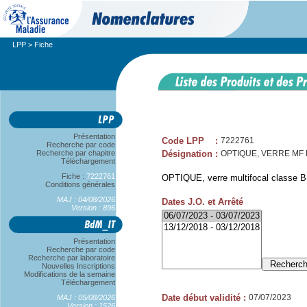
LPP
> Fiche
Présentation
Code LPP
:
7222761
Recherche par code
Recherche par chapitre
Désignation
:
OPTIQUE, VERRE MF B, 
Téléchargement
Fiche :
7222761
OPTIQUE, verre multifocal classe B,
Conditions générales
MAJ : 04/08/2026
Dates J.O. et Arrêté
Version : 896
Présentation
Recherche par code
Recherche par laboratoire
Nouvelles Inscriptions
Modifications de la semaine
Téléchargement
Date début validité
:
07/07/2023
MAJ : 05/08/2026
Version : 1526