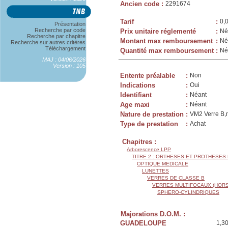
Ancien code
:
2291674
Tarif
:
0,
Présentation
Recherche par code
Prix unitaire réglementé
:
Né
Recherche par chapitre
Montant max remboursement
:
Né
Recherche sur autres critères
Téléchargement
Quantité max remboursement
:
Né
MAJ : 04/06/2026
Version : 105
Entente préalable
:
Non
Indications
:
Oui
Identifiant
:
Néant
Age maxi
:
Néant
Nature de prestation
:
VM2 Verre B,m
Type de prestation
:
Achat
Chapitres :
Arborescence LPP
TITRE 2 : ORTHESES ET PROTHESES
OPTIQUE MEDICALE
LUNETTES
VERRES DE CLASSE B
VERRES MULTIFOCAUX (HORS
SPHERO-CYLINDRIQUES
Majorations D.O.M. :
GUADELOUPE
1,3