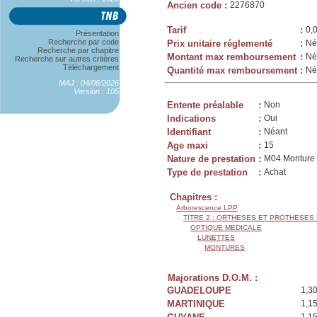
Ancien code
:
2276870
Tarif
:
0,
Présentation
Recherche par code
Prix unitaire réglementé
:
Né
Recherche par chapitre
Montant max remboursement
:
Né
Recherche sur autres critères
Téléchargement
Quantité max remboursement
:
Né
MAJ : 04/06/2026
Version : 105
Entente préalable
:
Non
Indications
:
Oui
Identifiant
:
Néant
Age maxi
:
15
Nature de prestation
:
M04 Monture 
Type de prestation
:
Achat
Chapitres :
Arborescence LPP
TITRE 2 : ORTHESES ET PROTHESES
OPTIQUE MEDICALE
LUNETTES
MONTURES
Majorations D.O.M. :
GUADELOUPE
1,3
MARTINIQUE
1,1