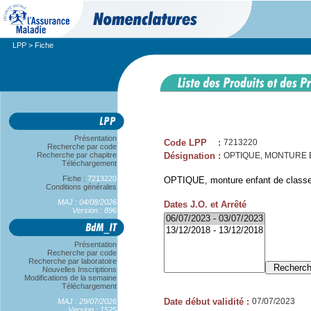
LPP
> Fiche
Présentation
Code LPP
:
7213220
Recherche par code
Recherche par chapitre
Désignation
:
OPTIQUE, MONTURE 
Téléchargement
Fiche :
7213220
OPTIQUE, monture enfant de class
Conditions générales
MAJ : 04/08/2026
Dates J.O. et Arrêté
Version : 896
Présentation
Recherche par code
Recherche par laboratoire
Nouvelles Inscriptions
Modifications de la semaine
Téléchargement
Date début validité
:
07/07/2023
MAJ : 29/07/2026
Version : 1525