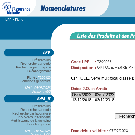
LPP
> Fiche
Présentation
Code LPP
:
7206928
Recherche par code
Recherche par chapitre
Désignation
:
OPTIQUE, VERRE MF B, 
Téléchargement
Fiche :
7206928
OPTIQUE, verre multifocal classe B,
Conditions générales
MAJ : 04/08/2026
Dates J.O. et Arrêté
Version : 896
Présentation
Recherche par code
Recherche par laboratoire
Nouvelles Inscriptions
Modifications de la semaine
Téléchargement
Date début validité
:
07/07/2023
MAJ : 29/07/2026
Version : 1525