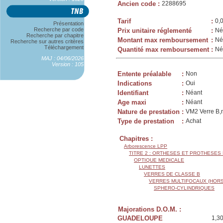
Ancien code
:
2288695
Tarif
:
0,
Présentation
Recherche par code
Prix unitaire réglementé
:
Né
Recherche par chapitre
Montant max remboursement
:
Né
Recherche sur autres critères
Téléchargement
Quantité max remboursement
:
Né
MAJ : 04/06/2026
Version : 105
Entente préalable
:
Non
Indications
:
Oui
Identifiant
:
Néant
Age maxi
:
Néant
Nature de prestation
:
VM2 Verre B,m
Type de prestation
:
Achat
Chapitres :
Arborescence LPP
TITRE 2 : ORTHESES ET PROTHESES
OPTIQUE MEDICALE
LUNETTES
VERRES DE CLASSE B
VERRES MULTIFOCAUX (HORS
SPHERO-CYLINDRIQUES
Majorations D.O.M. :
GUADELOUPE
1,3