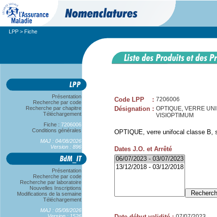
LPP
> Fiche
Présentation
Code LPP
:
7206006
Recherche par code
Recherche par chapitre
Désignation
:
OPTIQUE, VERRE UNIF
Téléchargement
VISIOPTIMUM
Fiche :
7206006
Conditions générales
OPTIQUE, verre unifocal classe B, 
MAJ : 04/08/2026
Version : 896
Dates J.O. et Arrêté
Présentation
Recherche par code
Recherche par laboratoire
Nouvelles Inscriptions
Modifications de la semaine
Téléchargement
MAJ : 05/08/2026
Version : 1526
Date début validité
:
07/07/2023