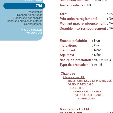
Ancien code
:
2200335
Présentation
Tarif
:
0,
Recherche par code
Recherche par chapitre
Prix unitaire réglementé
:
Né
Recherche sur autres critères
Montant max remboursement
:
Né
Téléchargement
Quantité max remboursement
:
Né
MAJ : 04/06/2026
Version : 105
Entente préalable
:
Non
Indications
:
Oui
Identifiant
:
Néant
Age maxi
:
Néant
Nature de prestation
:
VU1 Verre B,un
Type de prestation
:
Achat
Chapitres :
Arborescence LPP
TITRE 2 : ORTHESES ET PROTHESES
OPTIQUE MEDICALE
LUNETTES
VERRES DE CLASSE B
VERRES UNIFOCAUX
SPHERIQUES
Majorations D.O.M. :