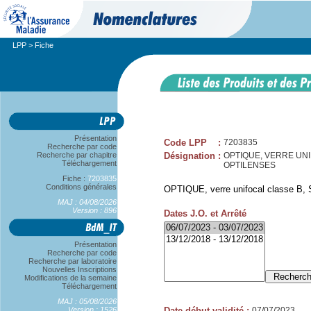
LPP
> Fiche
Présentation
Code LPP
:
7203835
Recherche par code
Recherche par chapitre
Désignation
:
OPTIQUE, VERRE UNIFO
Téléchargement
OPTILENSES
Fiche :
7203835
Conditions générales
OPTIQUE, verre unifocal classe B, S
MAJ : 04/08/2026
Version : 896
Dates J.O. et Arrêté
Présentation
Recherche par code
Recherche par laboratoire
Nouvelles Inscriptions
Modifications de la semaine
Téléchargement
MAJ : 05/08/2026
Version : 1526
Date début validité
:
07/07/2023