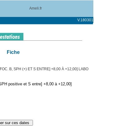
Ameli.fr
V.180301
Fiche
C. B, SPH (+) ET S ENTRE] +8,00 À +12,00] LABO
PH positive et S entre] +8,00 à +12,00]