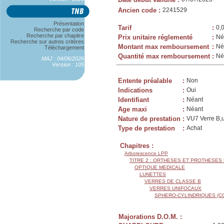
Ancien code
:
2241529
Présentation
Tarif
:
0,
Recherche par code
Recherche par chapitre
Prix unitaire réglementé
:
Né
Recherche sur autres critères
Montant max remboursement
:
Né
Téléchargement
Quantité max remboursement
:
Né
MAJ : 04/06/2026
Version : 105
Entente préalable
:
Non
Indications
:
Oui
Identifiant
:
Néant
Age maxi
:
Néant
Nature de prestation
:
VU7 Verre B,u
Type de prestation
:
Achat
Chapitres :
Arborescence LPP
TITRE 2 : ORTHESES ET PROTHESES
OPTIQUE MEDICALE
LUNETTES
VERRES DE CLASSE B
VERRES UNIFOCAUX
SPHERO-CYLINDRIQUES (C
Majorations D.O.M. :