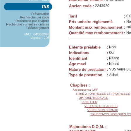
Ancien code
:
2243920
Présentation
Tarif
:
0,
Recherche par code
Recherche par chapitre
Prix unitaire réglementé
:
Né
Recherche sur autres critères
Montant max remboursement
:
Né
Téléchargement
Quantité max remboursement
:
Né
MAJ : 04/06/2026
Version : 105
Entente préalable
:
Non
Indications
:
Oui
Identifiant
:
Néant
Age maxi
:
Néant
Nature de prestation
:
VU5 Verre B,u
Type de prestation
:
Achat
Chapitres :
Arborescence LPP
TITRE 2 : ORTHESES ET PROTHESES
OPTIQUE MEDICALE
LUNETTES
VERRES DE CLASSE B
VERRES UNIFOCAUX
SPHERO-CYLINDRIQUES (C
Majorations D.O.M. :