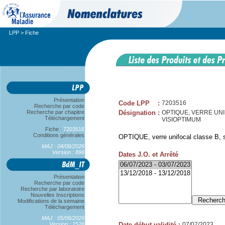
LPP
> Fiche
Présentation
Code LPP
:
7203516
Recherche par code
Recherche par chapitre
Désignation
:
OPTIQUE, VERRE UNIFO
Téléchargement
VISIOPTIMUM
Fiche :
7203516
Conditions générales
OPTIQUE, verre unifocal classe B, sp
MAJ : 04/08/2026
Version : 896
Dates J.O. et Arrêté
Présentation
Recherche par code
Recherche par laboratoire
Nouvelles Inscriptions
Modifications de la semaine
Téléchargement
MAJ : 05/08/2026
Version : 1526
Date début validité
:
07/07/2023