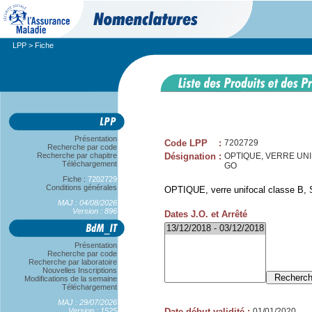
LPP
> Fiche
Présentation
Code LPP
:
7202729
Recherche par code
Recherche par chapitre
Désignation
:
OPTIQUE, VERRE UNIFO
Téléchargement
GO
Fiche :
7202729
Conditions générales
OPTIQUE, verre unifocal classe B, S
MAJ : 04/08/2026
Version : 896
Dates J.O. et Arrêté
Présentation
Recherche par code
Recherche par laboratoire
Nouvelles Inscriptions
Modifications de la semaine
Téléchargement
MAJ : 29/07/2026
Version : 1525
Date début validité
:
01/01/2020