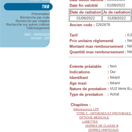
Date fin validité
:
01/08/2022
Date de radiation
Jo de radiation
Présentation
Recherche par code
01/08/2022
01/08/2022
Recherche par chapitre
Recherche sur autres critères
Ancien code
:
2262678
Téléchargement
MAJ : 04/06/2026
Tarif
:
0,
Version : 105
Prix unitaire réglementé
:
Né
Montant max remboursement
:
Né
Quantité max remboursement
:
Né
Entente préalable
:
Non
Indications
:
Oui
Identifiant
:
Néant
Age maxi
:
Néant
Nature de prestation
:
VU3 Verre B,u
Type de prestation
:
Achat
Chapitres :
Arborescence LPP
TITRE 2 : ORTHESES ET PROTHESES
OPTIQUE MEDICALE
LUNETTES
VERRES DE CLASSE B
VERRES UNIFOCAUX