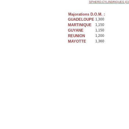
SPHERO-CYLINDRIQUES (C
Majorations D.O.M. :
GUADELOUPE
1,300
MARTINIQUE
1,150
GUYANE
1,150
REUNION
1,200
MAYOTTE
1,360