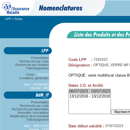
LPP
> Fiche
Présentation
Code LPP
:
7202422
Recherche par code
Recherche par chapitre
Désignation
:
OPTIQUE, VERRE MF B, 
Téléchargement
Fiche :
7202422
OPTIQUE, verre multifocal classe B,
Conditions générales
MAJ : 04/08/2026
Dates J.O. et Arrêté
Version : 896
Présentation
Recherche par code
Recherche par laboratoire
Nouvelles Inscriptions
Modifications de la semaine
Téléchargement
Date début validité
:
07/07/2023
MAJ : 29/07/2026
Version : 1525