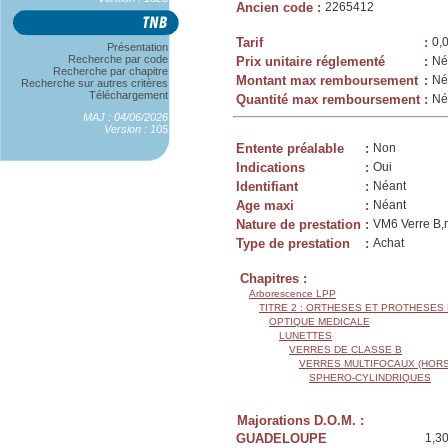
Ancien code
:
2265412
Tarif
:
0,
Présentation
Recherche par code
Prix unitaire réglementé
:
Né
Recherche par chapitre
Montant max remboursement
:
Né
Recherche sur autres critères
Téléchargement
Quantité max remboursement
:
Né
MAJ : 04/06/2026
Version : 105
Entente préalable
:
Non
Indications
:
Oui
Identifiant
:
Néant
Age maxi
:
Néant
Nature de prestation
:
VM6 Verre B,m
Type de prestation
:
Achat
Chapitres :
Arborescence LPP
TITRE 2 : ORTHESES ET PROTHESES
OPTIQUE MEDICALE
LUNETTES
VERRES DE CLASSE B
VERRES MULTIFOCAUX (HORS
SPHERO-CYLINDRIQUES
Majorations D.O.M. :
GUADELOUPE
1,3