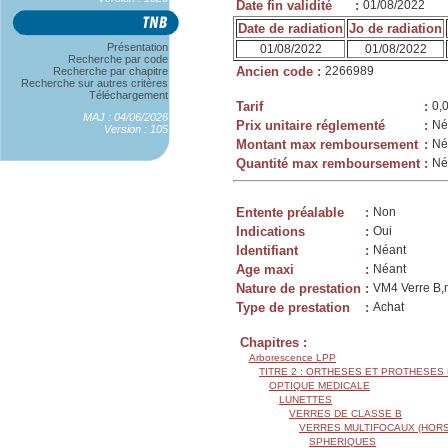
Date fin validité
:
01/08/2022
Date de radiation
Jo de radiation
Présentation
01/08/2022
01/08/2022
Recherche par code
Ancien code
:
2266989
Recherche par chapitre
Recherche sur autres critères
Téléchargement
Tarif
:
0,
MAJ : 04/06/2026
Prix unitaire réglementé
:
Né
Version : 105
Montant max remboursement
:
Né
Quantité max remboursement
:
Né
Entente préalable
:
Non
Indications
:
Oui
Identifiant
:
Néant
Age maxi
:
Néant
Nature de prestation
:
VM4 Verre B,m
Type de prestation
:
Achat
Chapitres :
Arborescence LPP
TITRE 2 : ORTHESES ET PROTHESES
OPTIQUE MEDICALE
LUNETTES
VERRES DE CLASSE B
VERRES MULTIFOCAUX (HORS
SPHERIQUES