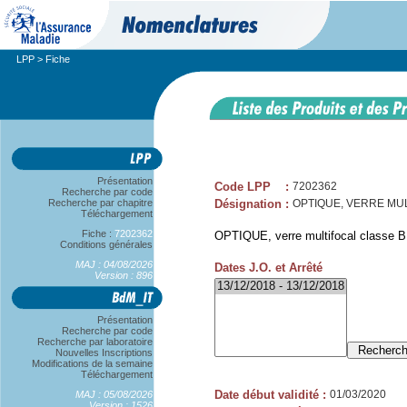
LPP
> Fiche
Présentation
Code LPP
:
7202362
Recherche par code
Recherche par chapitre
Désignation
:
OPTIQUE, VERRE MULT
Téléchargement
Fiche :
7202362
OPTIQUE, verre multifocal classe B,
Conditions générales
MAJ : 04/08/2026
Dates J.O. et Arrêté
Version : 896
Présentation
Recherche par code
Recherche par laboratoire
Nouvelles Inscriptions
Modifications de la semaine
Téléchargement
Date début validité
:
01/03/2020
MAJ : 05/08/2026
Version : 1526