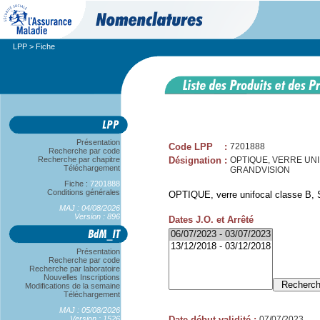
LPP
> Fiche
Présentation
Code LPP
:
7201888
Recherche par code
Recherche par chapitre
Désignation
:
OPTIQUE, VERRE UNIFO
Téléchargement
GRANDVISION
Fiche :
7201888
Conditions générales
OPTIQUE, verre unifocal classe B, S
MAJ : 04/08/2026
Version : 896
Dates J.O. et Arrêté
Présentation
Recherche par code
Recherche par laboratoire
Nouvelles Inscriptions
Modifications de la semaine
Téléchargement
MAJ : 05/08/2026
Version : 1526
Date début validité
:
07/07/2023