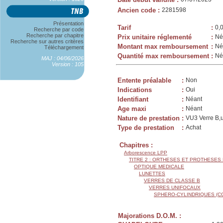
Ancien code
:
2281598
Présentation
Tarif
:
0,
Recherche par code
Recherche par chapitre
Prix unitaire réglementé
:
Né
Recherche sur autres critères
Montant max remboursement
:
Né
Téléchargement
Quantité max remboursement
:
Né
MAJ : 04/06/2026
Version : 105
Entente préalable
:
Non
Indications
:
Oui
Identifiant
:
Néant
Age maxi
:
Néant
Nature de prestation
:
VU3 Verre B,u
Type de prestation
:
Achat
Chapitres :
Arborescence LPP
TITRE 2 : ORTHESES ET PROTHESES
OPTIQUE MEDICALE
LUNETTES
VERRES DE CLASSE B
VERRES UNIFOCAUX
SPHERO-CYLINDRIQUES (C
Majorations D.O.M. :