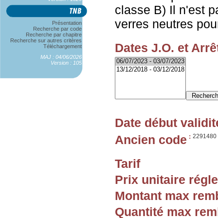
classe B) Il n'est 
verres neutres pou
Présentation
Recherche par code
Recherche par chapitre
Recherche sur autres critères
Dates J.O. et Arrê
Téléchargement
MAJ : 04/06/2026
Version : 105
Date début validit
Ancien code
:
2291480
Tarif
Prix unitaire rég
Montant max rem
Quantité max re