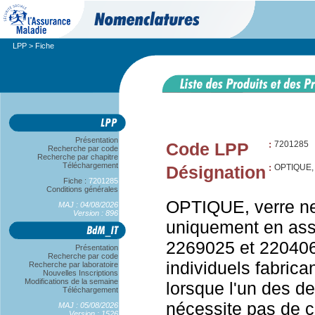
LPP
> Fiche
Présentation
Code LPP
:
7201285
Recherche par code
Recherche par chapitre
Téléchargement
Désignation
:
OPTIQUE,
Fiche :
7201285
Conditions générales
OPTIQUE, verre neu
MAJ : 04/08/2026
Version : 896
uniquement en ass
2269025 et 220406
Présentation
Recherche par code
individuels fabrica
Recherche par laboratoire
Nouvelles Inscriptions
Modifications de la semaine
lorsque l'un des d
Téléchargement
nécessite pas de co
MAJ : 05/08/2026
Version : 1526